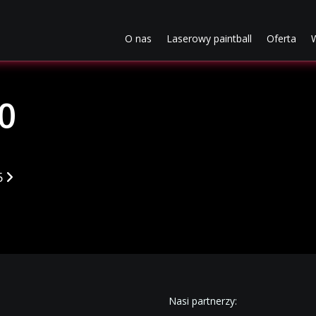
0
(current)
(current)
(cur
O nas
Laserowy paintball
Oferta
W
0
kułach
5
Nasi partnerzy: