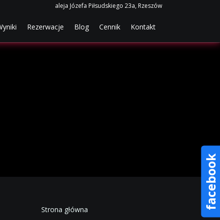
aleja Józefa Piłsudskiego 23a, Rzeszów
rent)
(current)
(current)
(current)
(current)
yniki
Rezerwacje
Blog
Cennik
Kontakt
facebook
Strona główna