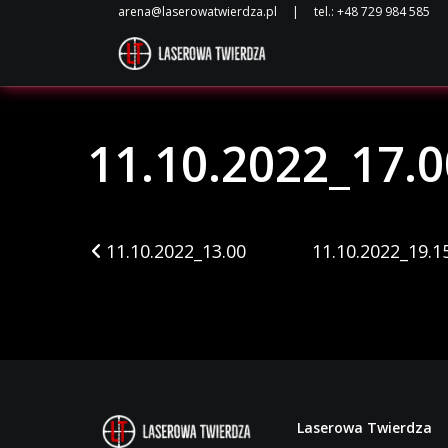
11.10.2022_17.0
arena@laserowatwierdza.pl
|
tel.: +48 729 984 585
11.10.2022_17.0
Nawigacja po arty
11.10.2022_13.00
11.10.2022_19.1
Laserowa Twierdza