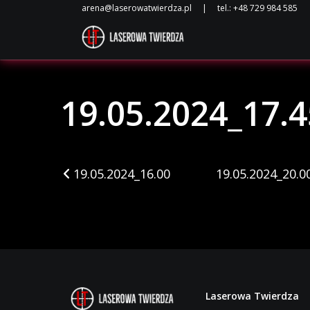
19.05.2024_17.4
arena@laserowatwierdza.pl
|
tel.: +48 729 984 585
19.05.2024_17.4
Nawigacja po arty
19.05.2024_16.00
19.05.2024_20.0
Laserowa Twierdza