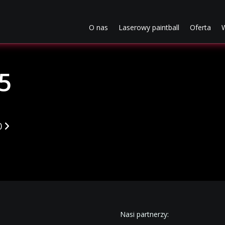
5
(current)
(current)
(cur
O nas
Laserowy paintball
Oferta
W
5
kułach
0
Nasi partnerzy: