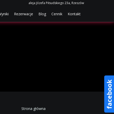
aleja Józefa Piłsudskiego 23a, Rzeszów
rent)
(current)
(current)
(current)
(current)
yniki
Rezerwacje
Blog
Cennik
Kontakt
facebook
Strona główna